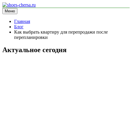
Перейти
к
Меню
shoes-chersa.ru
информационный сайт
содержимому
Главная
Блог
Как выбрать квартиру для перепродажи после
перепланировки
Актуальное сегодня