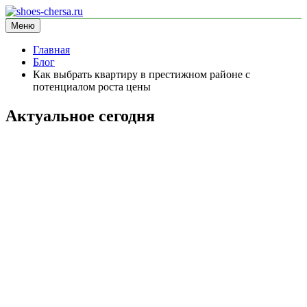
Перейти
к
Меню
shoes-chersa.ru
информационный сайт
содержимому
Главная
Блог
Как выбрать квартиру в престижном районе с
потенциалом роста цены
Актуальное сегодня