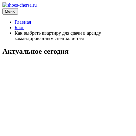
Перейти
к
Меню
shoes-chersa.ru
информационный сайт
содержимому
Главная
Блог
Как выбрать квартиру для сдачи в аренду
командированным специалистам
Актуальное сегодня