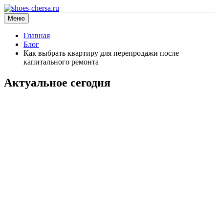
Перейти
к
Меню
shoes-chersa.ru
информационный сайт
содержимому
Главная
Блог
Как выбрать квартиру для перепродажи после
капитального ремонта
Актуальное сегодня