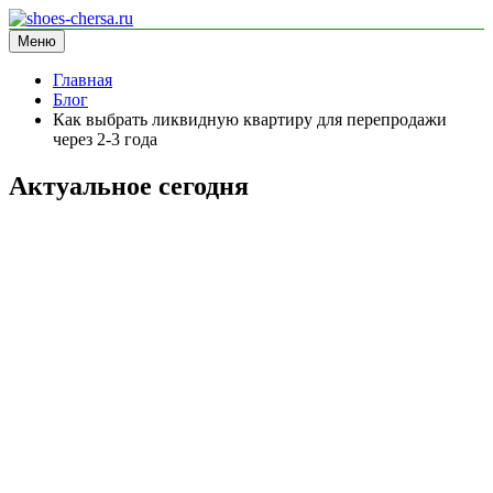
Перейти
к
Меню
shoes-chersa.ru
информационный сайт
содержимому
Главная
Блог
Как выбрать ликвидную квартиру для перепродажи
через 2-3 года
Актуальное сегодня