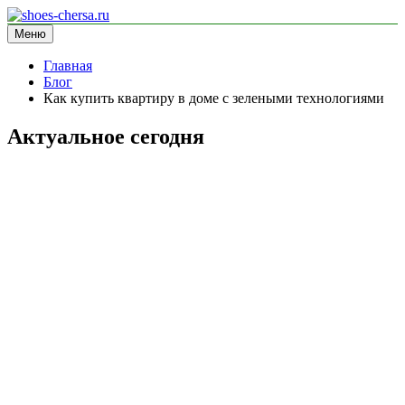
Перейти
к
Меню
shoes-chersa.ru
информационный сайт
содержимому
Главная
Блог
Как купить квартиру в доме с зелеными технологиями
Актуальное сегодня