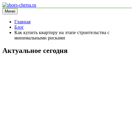
Перейти
к
Меню
shoes-chersa.ru
информационный сайт
содержимому
Главная
Блог
Как купить квартиру на этапе строительства с
минимальными рисками
Актуальное сегодня