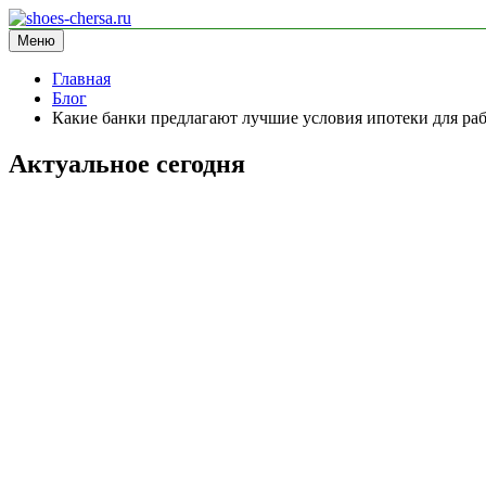
Перейти
к
Меню
shoes-chersa.ru
информационный сайт
содержимому
Главная
Блог
Какие банки предлагают лучшие условия ипотеки для р
Актуальное сегодня