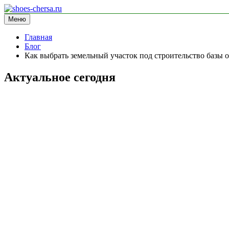
Перейти
к
Меню
shoes-chersa.ru
информационный сайт
содержимому
Главная
Блог
Как выбрать земельный участок под строительство базы 
Актуальное сегодня