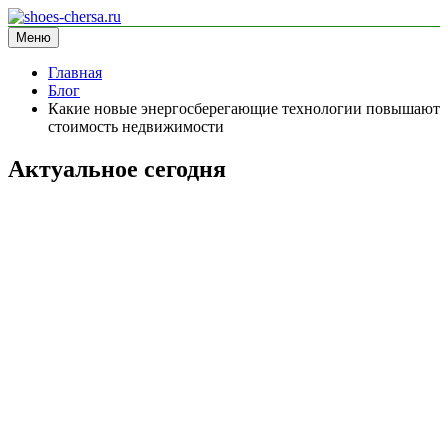
Перейти
к
Меню
shoes-chersa.ru
информационный сайт
содержимому
Главная
Блог
Какие новые энергосберегающие технологии повышают
стоимость недвижимости
Актуальное сегодня