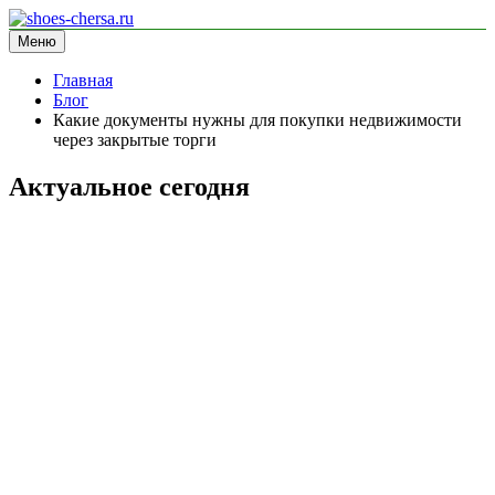
Перейти
к
Меню
shoes-chersa.ru
информационный сайт
содержимому
Главная
Блог
Какие документы нужны для покупки недвижимости
через закрытые торги
Актуальное сегодня