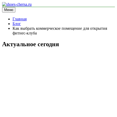
Перейти
к
Меню
shoes-chersa.ru
информационный сайт
содержимому
Главная
Блог
Как выбрать коммерческое помещение для открытия
фитнес-клуба
Актуальное сегодня