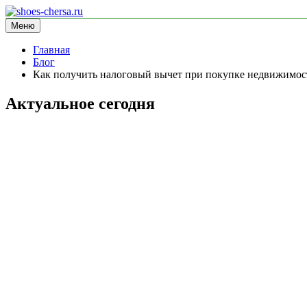
Перейти
к
Меню
shoes-chersa.ru
информационный сайт
содержимому
Главная
Блог
Как получить налоговый вычет при покупке недвижимост
Актуальное сегодня