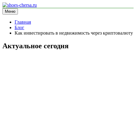
Перейти
к
Меню
shoes-chersa.ru
информационный сайт
содержимому
Главная
Блог
Как инвестировать в недвижимость через криптовалюту
Актуальное сегодня